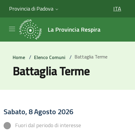
Provincia di Padova
ITA
SELEZIO
La Provincia Respira
/
/
Battaglia Terme
Home
Elenco Comuni
Battaglia Terme
Sabato, 8 Agosto 2026
Fuori dal periodo di interesse