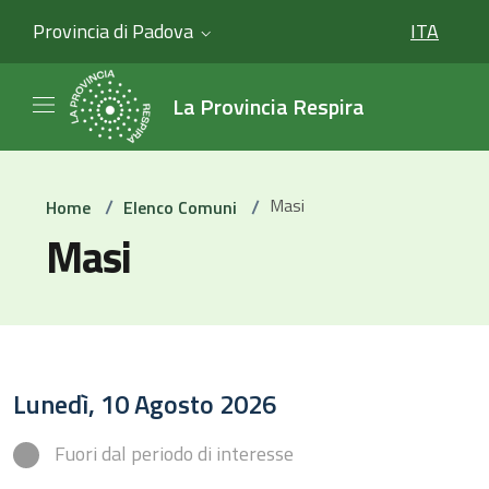
Provincia di Padova
ITA
SELEZIO
La Provincia Respira
/
/
Masi
Home
Elenco Comuni
Masi
Lunedì, 10 Agosto 2026
Fuori dal periodo di interesse