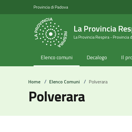
Provincia di Padova
La Provincia Res
La Provincia Respira - Provincia 
Elenco comuni
Decalogo
Il pr
/
/
Home
Elenco Comuni
Polverara
Polverara