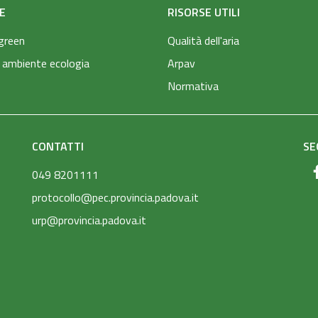
E
RISORSE UTILI
green
Qualità dell'aria
 ambiente ecologia
Arpav
Normativa
CONTATTI
SE
049 8201111
protocollo@pec.provincia.padova.it
urp@provincia.padova.it