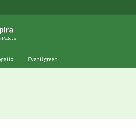
pira
di Padova
ogetto
Eventi green