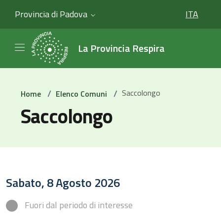
Provincia di Padova
ITA
SELEZIO
La Provincia Respira
/
/
Saccolongo
Home
Elenco Comuni
Saccolongo
Sabato, 8 Agosto 2026
Fuori dal periodo di interesse