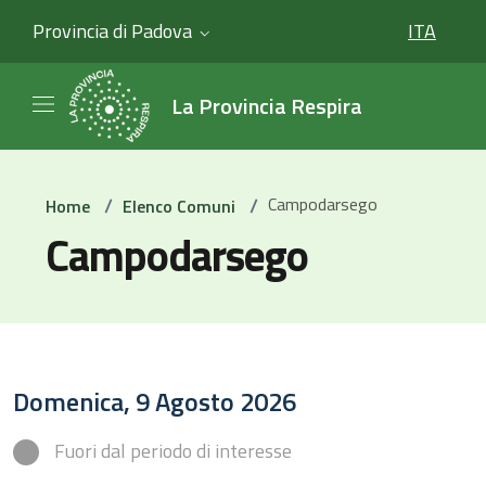
Provincia di Padova
ITA
SELEZIO
La Provincia Respira
/
/
Campodarsego
Home
Elenco Comuni
Campodarsego
Domenica, 9 Agosto 2026
Fuori dal periodo di interesse