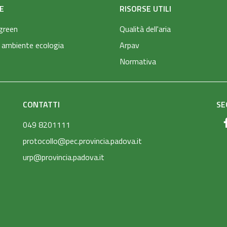
E
RISORSE UTILI
green
Qualità dell'aria
 ambiente ecologia
Arpav
Normativa
CONTATTI
SE
049 8201111
protocollo@pec.provincia.padova.it
urp@provincia.padova.it