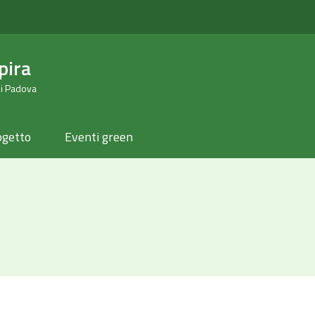
pira
di Padova
ogetto
Eventi green